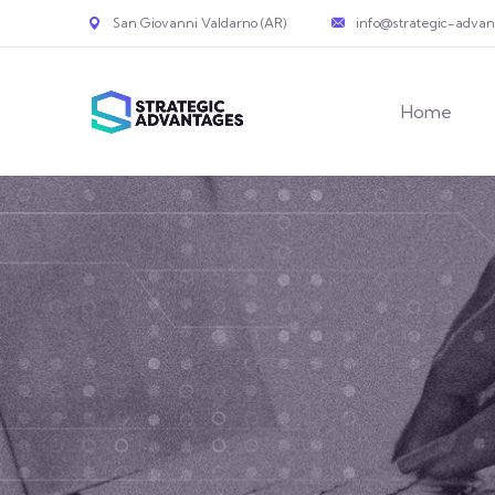
San Giovanni Valdarno (AR)
info@strategic-adva
Home