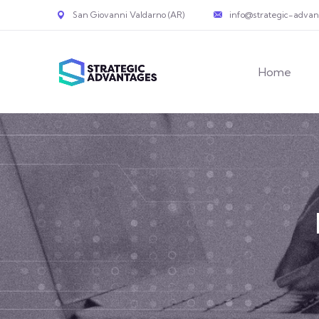
San Giovanni Valdarno (AR)
info@strategic-adva
Home