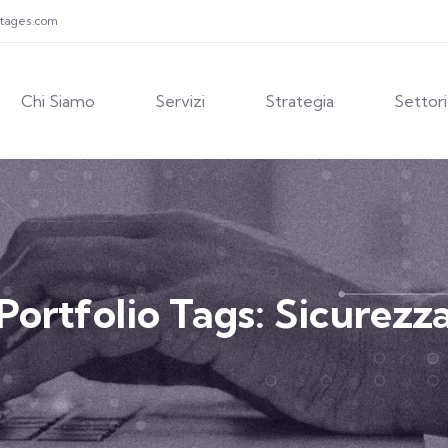
ntages.com
Chi Siamo
Servizi
Strategia
Settori
Portfolio Tags:
Sicurezz