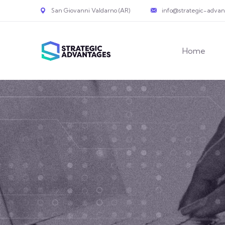
San Giovanni Valdarno (AR)
info@strategic-adva
Home